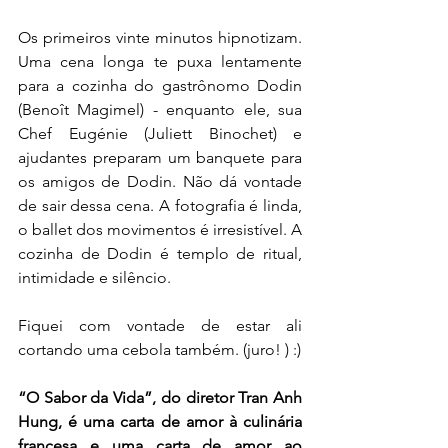
Os primeiros vinte minutos hipnotizam. 
Uma cena longa te puxa lentamente 
para a cozinha do gastrônomo Dodin 
(Benoît Magimel) - enquanto ele, sua 
Chef Eugénie (Juliett Binochet) e 
ajudantes preparam um banquete para 
os amigos de Dodin. Não dá vontade 
de sair dessa cena. A fotografia é linda, 
o ballet dos movimentos é irresistível. A 
cozinha de Dodin é templo de ritual, 
intimidade e silêncio.
Fiquei com vontade de estar ali 
cortando uma cebola também. (juro! ) :)
“O Sabor da Vida”, do diretor Tran Anh 
Hung, é uma carta de amor à culinária 
francesa e uma carta de amor ao 