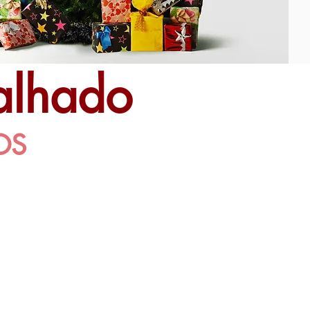
alhado
OS