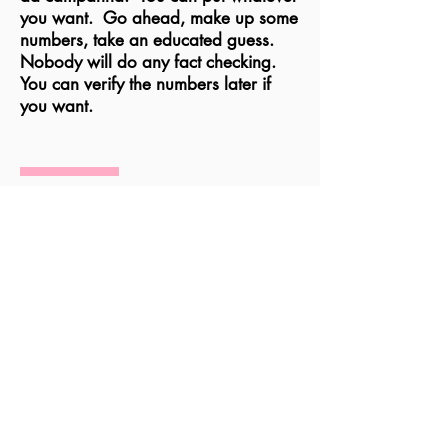
you want. Go ahead, make up some
numbers, take an educated guess.
Nobody will do any fact checking.
You can verify the numbers later if
you want.
Peças da Campanha
Something witty about the
stuff we created and made
TEXT
TEXT