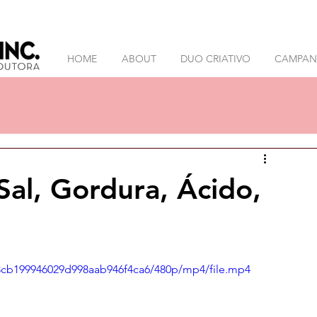
HOME
ABOUT
DUO CRIATIVO
CAMPANH
al, Gordura, Ácido,
93cb199946029d998aab946f4ca6/480p/mp4/file.mp4