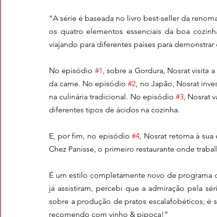
“A série é baseada no livro best-seller da renom
os quatro elementos essenciais da boa cozin
viajando para diferentes países para demonstrar 
No episódio 
#1
, sobre a Gordura, Nosrat visita a
da carne. No episódio 
#2
, no Japão, Nosrat inv
na culinária tradicional. No episódio 
#3
, Nosrat 
diferentes tipos de ácidos na cozinha.
E, por fim, no episódio 
#4
, Nosrat retorna à sua
Chez Panisse, o primeiro restaurante onde trabal
É um estilo completamente novo de programa cu
já assistiram, percebi que a admiração pela sér
sobre a produção de pratos escalafobéticos; é s
recomendo com vinho & pipoca!”