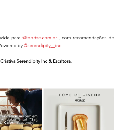
ida para 
@
foodse.com.br
 , com recomendações de 
 Powered by 
@serendipity__inc
Criativa Serendipity Inc & Escritora.