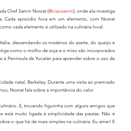
ada Chef Samin Nosrat (
@ciaosamin
), onde ela investiga 
ha. Cada episódio foca em um elemento, com Nosrat 
como cada elemento é utilizado na culinária local.
 Itália, desvendando os mistérios do azeite, do queijo e 
estiga como o molho de soja e o miso são incorporados 
vai à Península de Yucatán para aprender sobre o uso de 
 cidade natal, Berkeley. Durante uma visita ao premiado 
hou, Nosrat fala sobre a importância do calor.
linário. E, trocando figurinha com alguns amigos que 
ie está muito ligada à simplicidade das pautas. Não é 
obre o que há de mais simples na culinária. Eu amei! E 